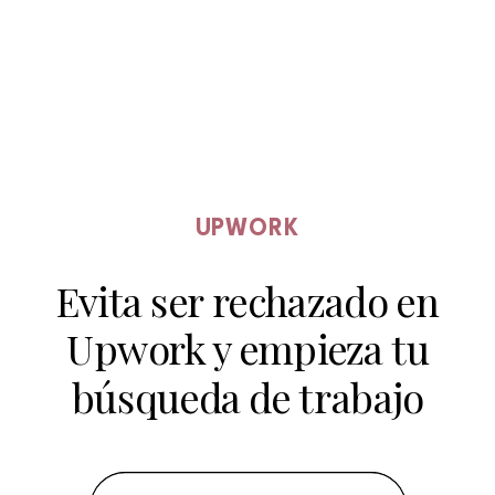
UPWORK
Evita ser rechazado en
Upwork y empieza tu
búsqueda de trabajo
remoto con el pie
derecho