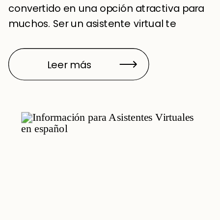
convertido en una opción atractiva para
muchos. Ser un asistente virtual te
permite ofrecer tus habilidades desde
cualquier lugar, brindando servicios
Leer más
administrativos, de soporte y más a
clientes de todo el […]