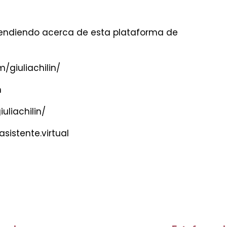
rendiendo acerca de esta plataforma de
/giuliachilin/
n
uliachilin/
istente.virtual