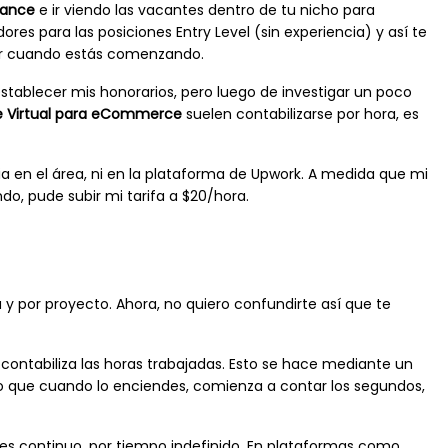
elance
e ir viendo las vacantes dentro de tu nicho para
es para las posiciones Entry Level (sin experiencia) y así te
ar cuando estás comenzando.
stablecer mis honorarios, pero luego de investigar un poco
e Virtual para eCommerce
suelen contabilizarse por hora, es
ia en el área, ni en la plataforma de Upwork. A medida que mi
o, pude subir mi tarifa a $20/hora.
a y por proyecto. Ahora, no quiero confundirte así que te
contabiliza las horas trabajadas. Esto se hace mediante un
 que cuando lo enciendes, comienza a contar los segundos,
o es continuo, por tiempo indefinido. En plataformas como